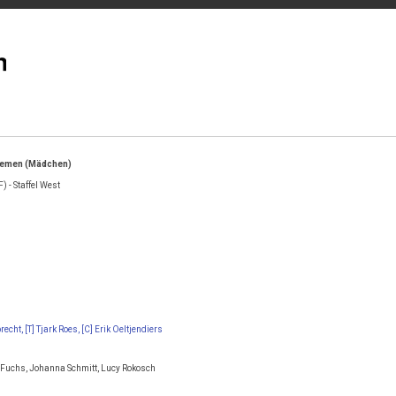
Bremen (Mädchen)
 - Staffel West
echt, [T] Tjark Roes, [C] Erik Oeltjendiers
a Fuchs, Johanna Schmitt, Lucy Rokosch