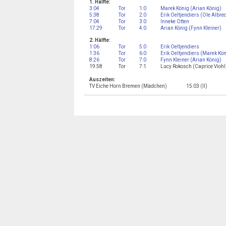
1. Hälfte:
3:04
Tor
1:0
Marek König (Arian König)
5:38
Tor
2:0
Erik Oeltjendiers (Ole Albre
7:04
Tor
3:0
Inneke Otten
17:29
Tor
4:0
Arian König (Fynn Kleiner)
2. Hälfte:
1:06
Tor
5:0
Erik Oeltjendiers
1:36
Tor
6:0
Erik Oeltjendiers (Marek Kö
8:26
Tor
7:0
Fynn Kleiner (Arian König)
19:58
Tor
7:1
Lucy Rokosch (Caprice Viohl
Auszeiten:
TV Eiche Horn Bremen (Mädchen)
15:03 (II)