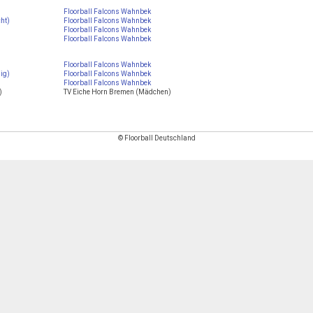
Floorball Falcons Wahnbek
cht)
Floorball Falcons Wahnbek
Floorball Falcons Wahnbek
Floorball Falcons Wahnbek
Floorball Falcons Wahnbek
nig)
Floorball Falcons Wahnbek
Floorball Falcons Wahnbek
)
TV Eiche Horn Bremen (Mädchen)
© Floorball Deutschland