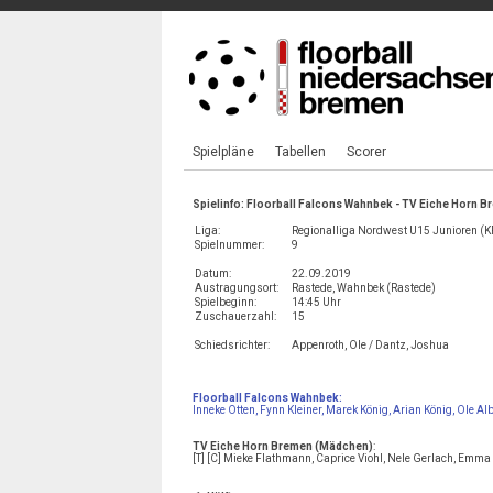
Spielpläne
Tabellen
Scorer
Spielinfo: Floorball Falcons Wahnbek - TV Eiche Horn 
Liga:
Regionalliga Nordwest U15 Junioren (KF)
Spielnummer:
9
Datum:
22.09.2019
Austragungsort:
Rastede, Wahnbek (Rastede)
Spielbeginn:
14:45 Uhr
Zuschauerzahl:
15
Schiedsrichter:
Appenroth, Ole / Dantz, Joshua
Floorball Falcons Wahnbek:
Inneke Otten, Fynn Kleiner, Marek König, Arian König, Ole Albr
TV Eiche Horn Bremen (Mädchen)
:
[T] [C] Mieke Flathmann, Caprice Viohl, Nele Gerlach, Emm